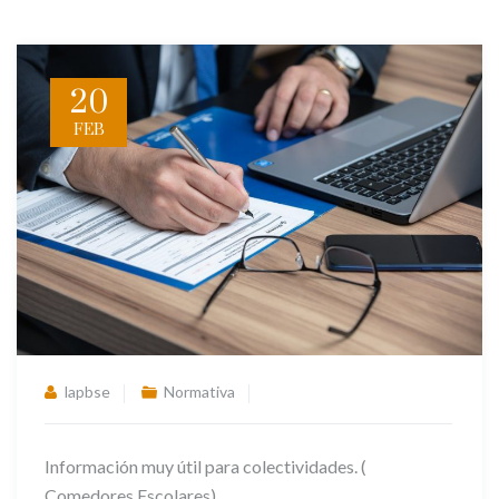
20
FEB
lapbse
Normativa
Información muy útil para colectividades. (
Comedores Escolares)