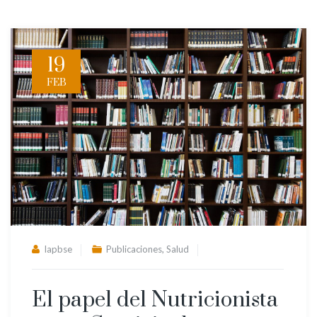
19
FEB
,
lapbse
Publicaciones
Salud
El papel del Nutricionista