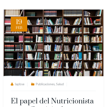
19
FEB
,
lapbse
Publicaciones
Salud
El papel del Nutricionista