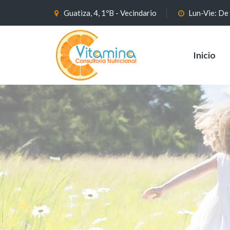
Guatiza, 4, 1ºB - Vecindario
Lun-Vie: De
Inicio