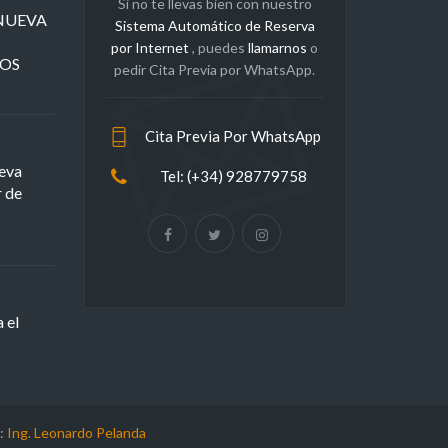
Si no te llevas bien con nuestro
a NUEVA
Sistema Automático de Reserva
por Internet
, puedes
llamarnos
o
ROS
pedir Cita Previa por WhatsApp.
Cita Previa Por WhatsApp
eva
Tel: (+34) 928779758
r de
 el
:
Ing. Leonardo Pelanda